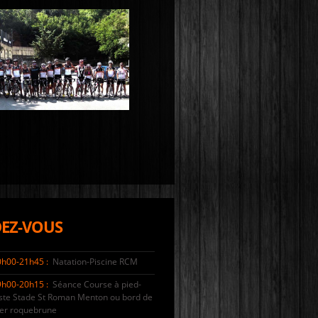
EZ-VOUS
0h00-21h45 :
Natation-Piscine RCM
9h00-20h15 :
Séance Course à pied-
ste Stade St Roman Menton ou bord de
er roquebrune