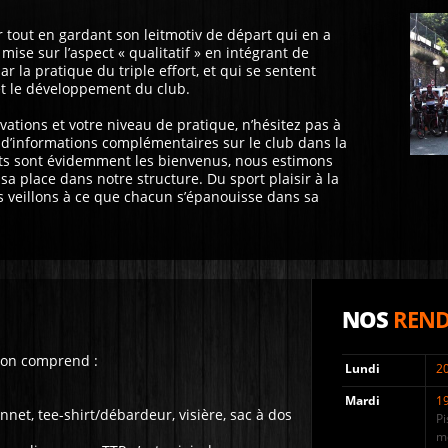
r tout en gardant son leitmotiv de départ qui en a
il mise sur l’aspect « qualitatif » en intégrant de
 la pratique du triple effort, et qui se sentent
et le développement du club.
vations et votre niveau de pratique, n’hésitez pas à
 d’informations complémentaires sur le club dans la
ts sont évidemment les bienvenus, nous estimons
a place dans notre structure. Du sport plaisir à la
s veillons à ce que chacun s’épanouisse dans sa
NOS
REND
ison comprend :
Lundi
2
Mardi
1
onnet, tee-shirt/débardeur, visière, sac à dos
Pi
m