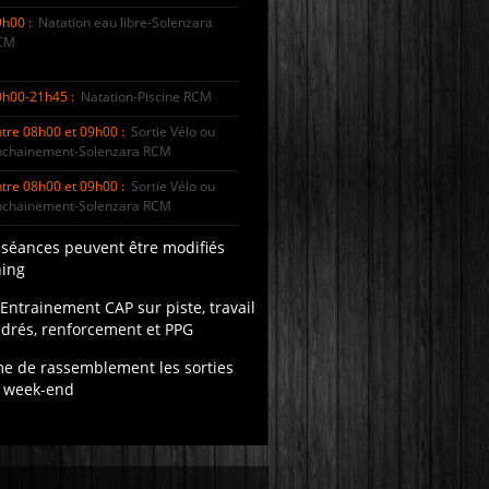
h00 :
Natation eau libre-Solenzara
CM
0h00-21h45 :
Natation-Piscine RCM
tre 08h00 et 09h00 :
Sortie Vélo ou
nchainement-Solenzara RCM
tre 08h00 et 09h00 :
Sortie Vélo ou
nchainement-Solenzara RCM
 séances peuvent être modifiés
ning
Entrainement CAP sur piste, travail
adrés, renforcement et PPG
me de rassemblement les sorties
e week-end