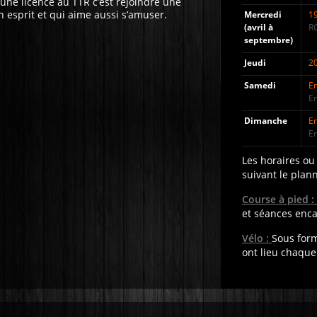
une licence au TTR c’est rejoindre une
esprit et qui aime aussi s’amuser.
Mercredi
19
(avril à
R
septembre)
Jeudi
2
Samedi
En
E
Dimanche
En
E
Les horaires ou
suivant le plan
Course à pied :
et séances enc
Vélo :
Sous for
ont lieu chaqu