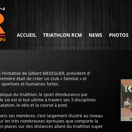
ACCUEIL
TRIATHLON RCM
NEWS
PHOTOS
 l’initiative de Gilbert MESEGUER, président d’
emière était de créer un club « familial » et
s sportives et humaines fortes.
atique du triathlon, le sport d’endurance par
 soi est le but ultime à travers ses 3 disciplines
tation, le vélo et la course à pied.
avers ses membres, s’est largement illustré au niveau
l sur les très nombreuses épreuves que comporte la
les places sur des distances allant du triathlon super